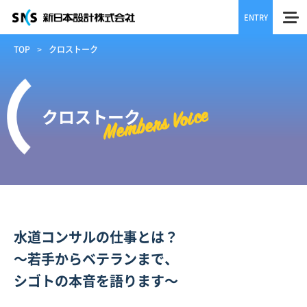
ENTRY
TOP
クロストーク
クロストーク
Members Voice
水道コンサルの仕事とは？
～若手からベテランまで、
シゴトの本音を語ります～