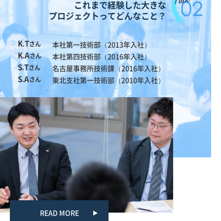
これまで経験した大きな
プロジェクトって
どんなこと？
K.T
さん
本社第一技術部（2013年入社）
K.A
さん
本社第四技術部（2016年入社）
S.T
さん
名古屋事務所技術課（2016年入社）
S.A
さん
東北支社第一技術部（2010年入社）
READ MORE