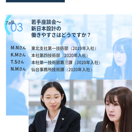
若手座談会～
新日本設計の
働きやすさはどうですか？
M.N
さん
東北支社第一技術部（2019年入社）
K.M
さん
本社第四技術部（2020年入社）
T.S
さん
本社第一技術部第三課
（2020年入社）
N.M
さん
仙台事務所技術課（2020年入社）